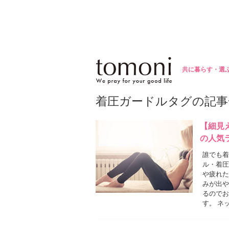
共に暮らす・選
着圧ガードルタグの記事
【細見
の人気
誰でも着
ル・着圧
や疲れた
みが出や
るのでお
す。 ネ