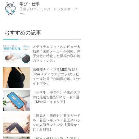
学び・仕事
子供プログラミング、レンタルサーバ
ー...
おすすめの記事
メディテムマットのレビュー＆
効果「医療メーカーが開発、体
圧分散に特化した至福の寝心地
のマットレス」
高機能ナイトブラMEDIWEAR
BRA(メディウエアブラ)のレビ
ュー＆効果「24時間心地いいナ
イトブラ」
【小学生・中学生】子供のスマ
ホに最適な格安SIMカード３選
【MVNO・キャリア】
【細見え・着痩せ】着圧ガード
ル・着圧レギンス・着圧スパッ
ツの人気ランキング【脚痩せ・
むくみ対策】
【簡単・便利で人気！】家具・